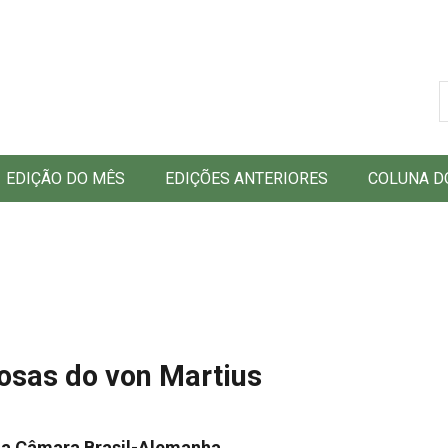
B
EDIÇÃO DO MÊS
EDIÇÕES ANTERIORES
COLUNA D
osas do von Martius
ela Câmara Brasil-Alemanha