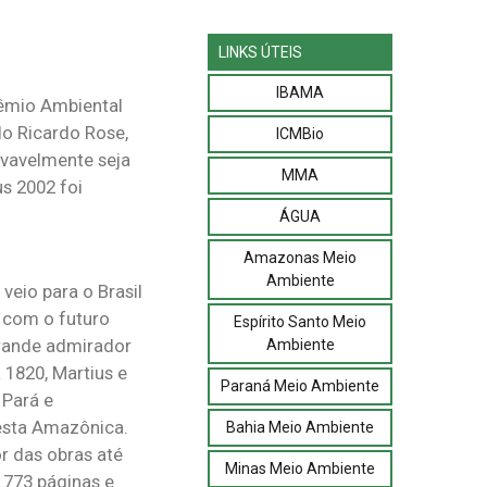
LINKS ÚTEIS
IBAMA
rêmio Ambiental
do Ricardo Rose,
ICMBio
vavelmente seja
MMA
s 2002 foi
ÁGUA
Amazonas Meio
Ambiente
veio para o Brasil
e com o futuro
Espírito Santo Meio
grande admirador
Ambiente
 1820, Martius e
Paraná Meio Ambiente
 Pará e
resta Amazônica.
Bahia Meio Ambiente
r das obras até
Minas Meio Ambiente
0.773 páginas e