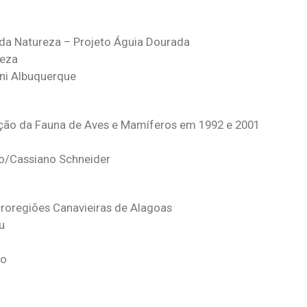
da Natureza – Projeto Águia Dourada
reza
ini Albuquerque
ação da Fauna de Aves e Mamíferos em 1992 e 2001
do/Cassiano Schneider
roregiões Canavieiras de Alagoas
u
ho