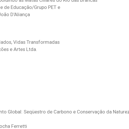
oluindo as Matas Ciliares do Rio das Brancas
ade de Educação/Grupo PET e
João D'Aliança
lados, Vidas Transformadas
ões e Artes Ltda.
to Global: Seqüestro de Carbono e Conservação da Nature
ocha Ferretti