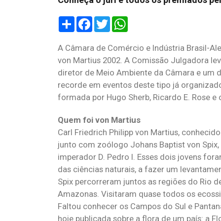
Share
Facebook
Twitter
WhatsApp
A Câmara de Comércio e Indústria Brasil-A
von Martius 2002. A Comissão Julgadora levo
diretor de Meio Ambiente da Câmara e um d
recorde em eventos deste tipo já organizad
formada por Hugo Sherb, Ricardo E. Rose e 
Quem foi von Martius
Carl Friedrich Philipp von Martius, conheci
junto com zoólogo Johans Baptist von Spix, 
imperador D. Pedro I. Esses dois jovens for
das ciências naturais, a fazer um levantame
Spix percorreram juntos as regiões do Rio de
Amazonas. Visitaram quase todos os ecossis
Faltou conhecer os Campos do Sul e Pantanal
hoje publicada sobre a flora de um país: a F