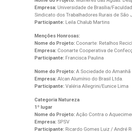
Nome do Projeto:
Mulheres das Águas: Desp
Empresa:
Universidade de Brasília/Faculd
Sindicato dos Trabalhadores Rurais de São 
Participante:
Leila Chalub Martins
Menções Honrosas:
Nome do Projeto:
Coonarte: Retalhos Recic
Empresa:
Coonarte Cooperativa de Confecç
Participante:
Francisca Paulina
Nome do Projeto:
A Sociedade do Amanhã
Empresa:
Alcan Alumínio do Brasil Ltda.
Participante:
Valéria Allegrini/Eunice Lima
Categoria Natureza
1º lugar
Nome do Projeto:
Ação Contra o Aquecimen
Empresa:
SPSV
Participante:
Ricardo Gomes Luiz / André R