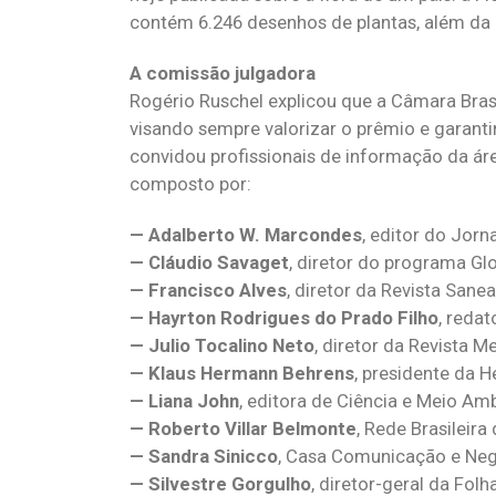
contém 6.246 desenhos de plantas, além da d
A comissão julgadora
Rogério Ruschel explicou que a Câmara Bra
visando sempre valorizar o prêmio e garanti
convidou profissionais de informação da áre
composto por:
— Adalberto W. Marcondes
, editor do Jor
— Cláudio Savaget
, diretor do programa Gl
— Francisco Alves
, diretor da Revista San
— Hayrton Rodrigues do Prado Filho
, reda
— Julio Tocalino Neto
, diretor da Revista M
— Klaus Hermann Behrens
, presidente da H
— Liana John
, editora de Ciência e Meio Am
— Roberto Villar Belmonte
, Rede Brasileir
— Sandra Sinicco
, Casa Comunicação e Neg
— Silvestre Gorgulho
, diretor-geral da Fol