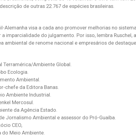
escrição de outras 22.767 de espécies brasileiras.
sil-Alemanha visa a cada ano promover melhorias no sistem
r a imparcialidade do julgamento. Por isso, lembra Ruschel,
a ambiental de renome nacional e empresários de destaque. 
nal Terramérica/Ambiente Global.
obo Ecologia.
eamento Ambiental.
tor-chefe da Editora Banas.
eio Ambiente Industrial.
enkel Mercosul.
biente da Agência Estado.
a de Jornalismo Ambiental e assessor do Pró-Guaíba.
ócio CEO,
ha do Meio Ambiente.