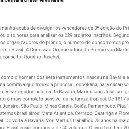
lemanha acaba de divulgar os vencedores da 3ª edição do P
u oito horas para analisar os 229 projetos inscritos. Segun
os organizadores do prêmio, o número de concorrentes pro
os no Brasil. A Comissão Organizadora do Prêmio von Martiu
o consultor Rogério Ruschel.
do como o homem dos sete instrumentos, nasceu na Bavária e 
na comitiva que trouxe a princesa Leopoldina, para casar-s
am encarregados pelo rei da Bavária, Maximiliano José, um 
nto o mais completo possível da natureza tropical. De 1817 a
 Janeiro, São Paulo, Minas Gerais, Goiás, Pernambuco, Piauí,
temas brasileiros: Mata Atlântica, Cerrado, Caatinga e Flo
. De volta à Bavária, Von Martius trabalhou 28 anos na maio
lora Brasiliensis, composta de 40 volumes. O livro tem tem 2