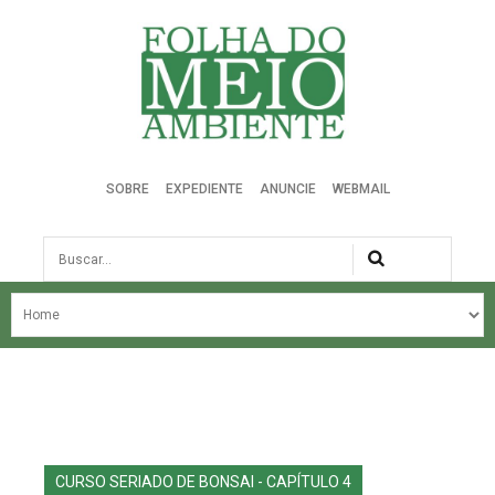
Folha do Meio Ambiente
SOBRE
EXPEDIENTE
ANUNCIE
WEBMAIL
Busca
NOSSA HISTÓRIA
ÚLTIMAS NOTÍCIAS
EDIÇÃO DO MÊS
EDIÇÕES ANTERIORES
CURSO SERIADO DE BONSAI - CAPÍTULO 4