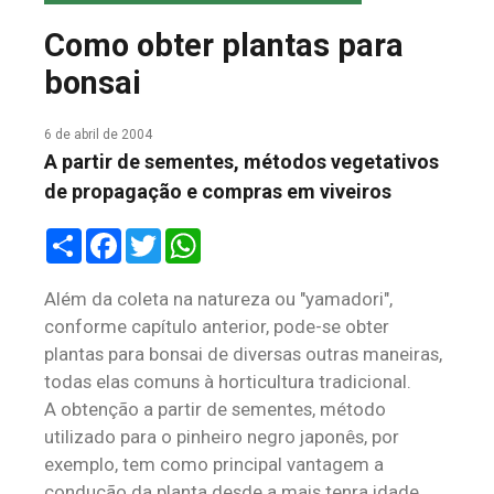
COLUNA DO MEIO
Como obter plantas para
FALE CONOSCO
bonsai
6 de abril de 2004
A partir de sementes, métodos vegetativos
de propagação e compras em viveiros
Share
Facebook
Twitter
WhatsApp
Além da coleta na natureza ou "yamadori",
conforme capítulo anterior, pode-se obter
plantas para bonsai de diversas outras maneiras,
todas elas comuns à horticultura tradicional.
A obtenção a partir de sementes, método
utilizado para o pinheiro negro japonês, por
exemplo, tem como principal vantagem a
condução da planta desde a mais tenra idade,