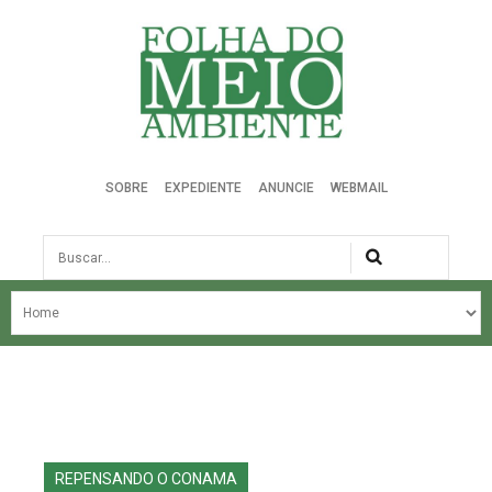
Folha do Meio Ambiente
SOBRE
EXPEDIENTE
ANUNCIE
WEBMAIL
Busca
NOSSA HISTÓRIA
ÚLTIMAS NOTÍCIAS
EDIÇÃO DO MÊS
EDIÇÕES ANTERIORES
REPENSANDO O CONAMA