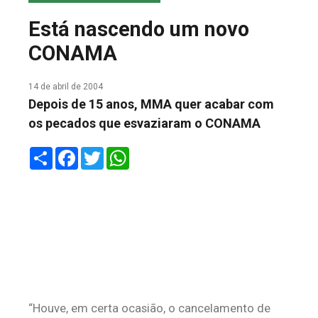
COLUNA DO MEIO
Está nascendo um novo
FALE CONOSCO
CONAMA
14 de abril de 2004
Depois de 15 anos, MMA quer acabar com
os pecados que esvaziaram o CONAMA
Share
Facebook
Twitter
WhatsApp
“Houve, em certa ocasião, o cancelamento de