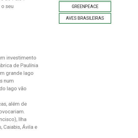
 o seu
GREENPEACE
AVES BRASILEIRAS
 um investimento
brica de Paulínia
um grande lago
dos num
do lago vão
cas, além de
rovocariam.
cisco), Ilha
Caiabis, Ávila e