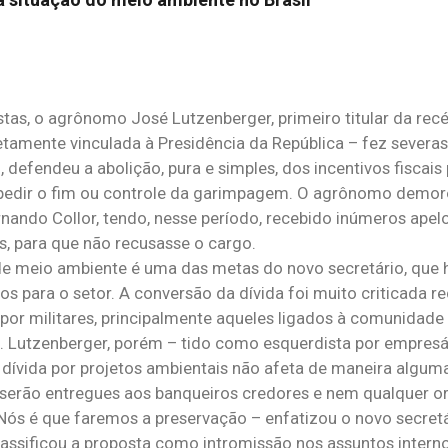
tas, o agrônomo José Lutzenberger, primeiro titular da rec
tamente vinculada à Presidência da República – fez severas 
 defendeu a abolição, pura e simples, dos incentivos fiscai
pedir o fim ou controle da garimpagem. O agrônomo demor
rnando Collor, tendo, nesse período, recebido inúmeros apel
is, para que não recusasse o cargo.
 de meio ambiente é uma das metas do novo secretário, que
s para o setor. A conversão da dívida foi muito criticada r
por militares, principalmente aqueles ligados à comunidad
 Lutzenberger, porém – tido como esquerdista por empresár
e dívida por projetos ambientais não afeta de maneira algum
o serão entregues aos banqueiros credores e nem qualquer 
. “Nós é que faremos a preservação – enfatizou o novo secret
assificou a proposta como intromissão nos assuntos interno