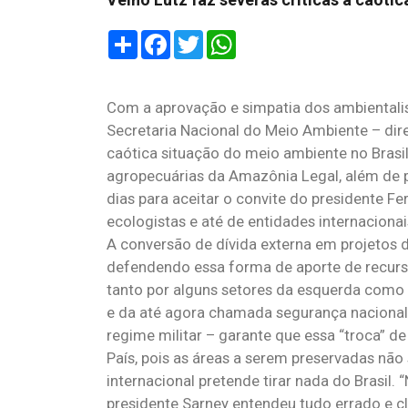
Share
Facebook
Twitter
WhatsApp
Com a aprovação e simpatia dos ambientalis
Secretaria Nacional do Meio Ambiente – dire
caótica situação do meio ambiente no Brasil,
agropecuárias da Amazônia Legal, além de 
dias para aceitar o convite do presidente Fe
ecologistas e até de entidades internaciona
A conversão de dívida externa em projetos
defendendo essa forma de aporte de recurso
tanto por alguns setores da esquerda como 
e da até agora chamada segurança nacional.
regime militar – garante que essa “troca” d
País, pois as áreas a serem preservadas nã
internacional pretende tirar nada do Brasil
presidente Sarney entendeu tudo errado e cl