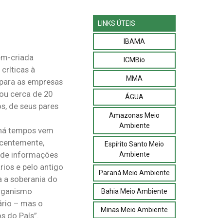
LINKS ÚTEIS
IBAMA
ém-criada
ICMBio
críticas à
MMA
s para as empresas
ou cerca de 20
ÁGUA
os, de seus pares
Amazonas Meio
Ambiente
 há tempos vem
ecentemente,
Espírito Santo Meio
e de informações
Ambiente
ios e pelo antigo
Paraná Meio Ambiente
a a soberania do
organismo
Bahia Meio Ambiente
ário – mas o
Minas Meio Ambiente
s do País”.