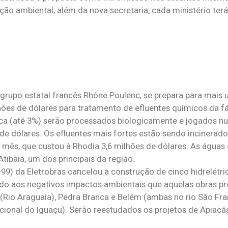
ção ambiental, além da nova secretaria, cada ministério terá
o grupo estatal francês Rhône Poulenc, se prepara para mais
ões de dólares para tratamento de efluentes químicos da fá
ica (até 3%) serão processados biologicamente e jogados n
o de dólares. Os efluentes mais fortes estão sendo incinera
ês, que custou à Rhodia 3,6 milhões de dólares. As águas 
Atibaia, um dos principais da região.
) da Eletrobras cancelou a construção de cinco hidrelétri
ido aos negativos impactos ambientais que aquelas obras p
(Rio Araguaia), Pedra Branca e Belém (ambas no rio São Fran
onal do Iguaçu). Serão reestudados os projetos de Apiacás, 