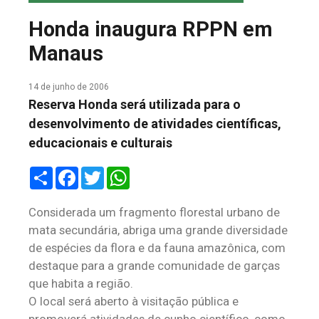
COLUNA DO MEIO
Honda inaugura RPPN em
FALE CONOSCO
Manaus
14 de junho de 2006
Reserva Honda será utilizada para o
desenvolvimento de atividades científicas,
educacionais e culturais
Share
Facebook
Twitter
WhatsApp
Considerada um fragmento florestal urbano de
mata secundária, abriga uma grande diversidade
de espécies da flora e da fauna amazônica, com
destaque para a grande comunidade de garças
que habita a região.
O local será aberto à visitação pública e