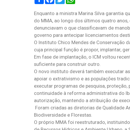
Enquanto a ministra Marina Silva garantia
do MMA, ao longo dos últimos quatro anos, 
denunciavam o que classificavam de manobra
governo para antecipar licenciamentos dest
O Instituto Chico Mendes de Conservação da
cuja principal função é propor, implantar, ge
Em fase de implantação, o ICM voltou recent
suficiente para construir outro.
O novo instituto deverá também executar as p
apoiar o extrativismo e as populações tradi
executar programas de pesquisa, proteção, 
continuidade à reforma administrativa do I
autorização, mantendo a atribuição de execu
Foram criadas as diretorias de Qualidade A
Biodiversidade e Florestas.
O próprio MMA foi reestruturado, instituind
de Recursos Hídricos e Ambiente Urbano, a S