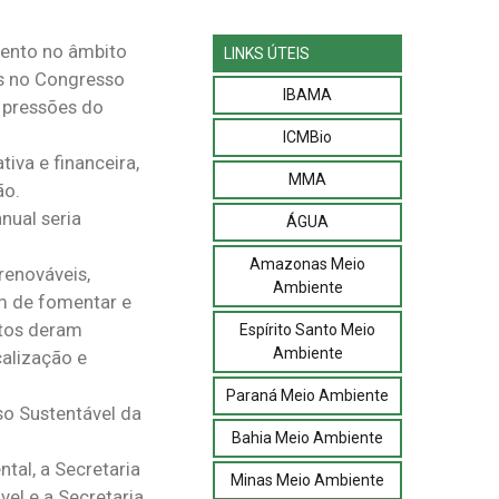
mento no âmbito
LINKS ÚTEIS
as no Congresso
IBAMA
 pressões do
ICMBio
iva e financeira,
MMA
ão.
nual seria
ÁGUA
Amazonas Meio
renováveis,
Ambiente
ém de fomentar e
etos deram
Espírito Santo Meio
Ambiente
calização e
Paraná Meio Ambiente
so Sustentável da
Bahia Meio Ambiente
tal, a Secretaria
Minas Meio Ambiente
el e a Secretaria