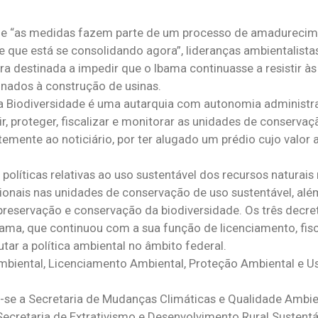
 que “as medidas fazem parte de um processo de amadureci
e que está se consolidando agora”, lideranças ambientalist
 destinada a impedir que o Ibama continuasse a resistir às
inados à construção de usinas.
 Biodiversidade é uma autarquia com autonomia administrat
rir, proteger, fiscalizar e monitorar as unidades de conservaç
emente ao noticiário, por ter alugado um prédio cujo valor a
olíticas relativas ao uso sustentável dos recursos naturais 
cionais nas unidades de conservação de uso sustentável, al
preservação e conservação da biodiversidade. Os três decr
bama, que continuou com a sua função de licenciamento, fis
tar a política ambiental no âmbito federal.
mbiental, Licenciamento Ambiental, Proteção Ambiental e U
o-se a Secretaria de Mudanças Climáticas e Qualidade Ambien
ecretaria de Extrativismo e Desenvolvimento Rural Sustentáv