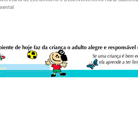
iental.
eio Ambiente Cultura Viva Editora
E