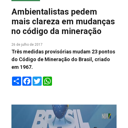
COLUNA DO MEIO
Ambientalistas pedem
FALE CONOSCO
mais clareza em mudanças
no código da mineração
26 de julho de 2017
Três medidas provisórias mudam 23 pontos
do Código de Mineração do Brasil, criado
em 1967.
Share
Facebook
Twitter
WhatsApp