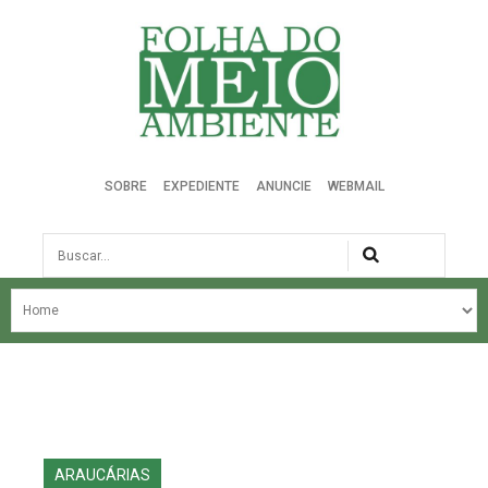
Folha do Meio Ambiente
SOBRE
EXPEDIENTE
ANUNCIE
WEBMAIL
Busca
NOSSA HISTÓRIA
ÚLTIMAS NOTÍCIAS
EDIÇÃO DO MÊS
EDIÇÕES ANTERIORES
ARAUCÁRIAS