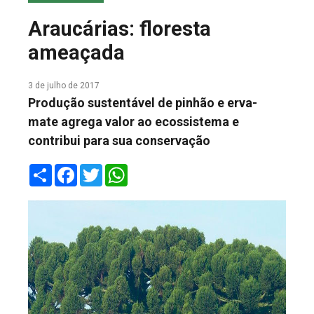
COLUNA DO MEIO
Araucárias: floresta
FALE CONOSCO
ameaçada
3 de julho de 2017
Produção sustentável de pinhão e erva-
mate agrega valor ao ecossistema e
contribui para sua conservação
Share
Facebook
Twitter
WhatsApp