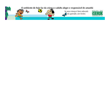
© 2026
Folha do Meio Ambiente
é uma publicação da Folha do Meio
Ambiente Cultura Viva Editora Ltda
SRTV Sul, Quadra 701 Conjunto D, Bloco A, Sala 717 - CEP 70.340-000 -
Asa Sul - Brasília/DF - Brasil.
EXPEDIENTE
ANUNCIE
WEBMAIL