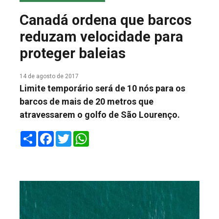
COLUNA DO MEIO
Canadá ordena que barcos
FALE CONOSCO
reduzam velocidade para
proteger baleias
14 de agosto de 2017
Limite temporário será de 10 nós para os
barcos de mais de 20 metros que
atravessarem o golfo de São Lourenço.
Share
Facebook
Twitter
WhatsApp