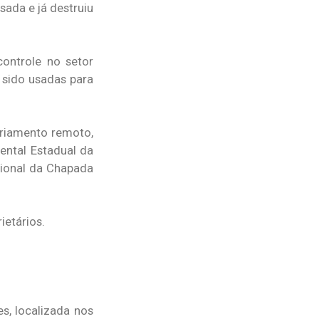
ada e já destruiu
controle no setor
 sido usadas para
oriamento remoto,
ental Estadual da
cional da Chapada
ietários.
, localizada nos