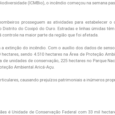
iodiversidade (ICMBio), o incêndio começou na semana pass
 bombeiros prosseguem as atividades para estabelecer o 
o Distrito do Coxipó do Ouro. Estradas e linhas úmidas têm
á controle na maior parte da região que foi afetada.
a a extinção do incêndio. Com o auxílio dos dados de sens
hectares, sendo 4.510 hectares na Área de Proteção Ambi
a de unidades de conservação, 225 hectares no Parque Na
roteção Ambiental Aricá-Açu.
ticulares, causando prejuízos patrimoniais a inúmeros propr
es é Unidade de Conservação Federal com 33 mil hectares