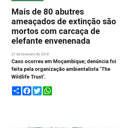
COLUNA DO MEIO
Mais de 80 abutres
FALE CONOSCO
ameaçados de extinção são
mortos com carcaça de
elefante envenenada
27 de fevereiro de 2018
Caso ocorreu em Moçambique; denúncia foi
feita pela organização ambientalista ‘The
Wildlife Trust’.
Share
Facebook
Twitter
WhatsApp