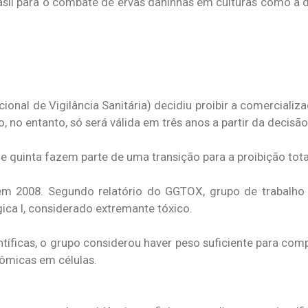
rasil para o combate de ervas daninhas em culturas como a 
onal de Vigilância Sanitária) decidiu proibir a comerciali
o, no entanto, só será válida em três anos a partir da decisão
e quinta fazem parte de uma transição para a proibição tota
m 2008. Segundo relatório do GGTOX, grupo de trabalho 
gica I, considerado extremante tóxico.
tíficas, o grupo considerou haver peso suficiente para com
ômicas em células.