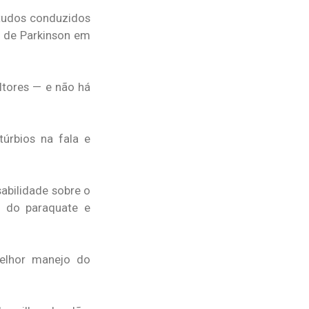
studos conduzidos
ça de Parkinson em
ltores — e não há
úrbios na fala e
sabilidade sobre o
a do paraquate e
melhor manejo do