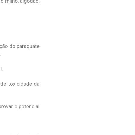
do milho, algodão,
zação do paraquate
.
l.
de toxicidade da
provar o potencial