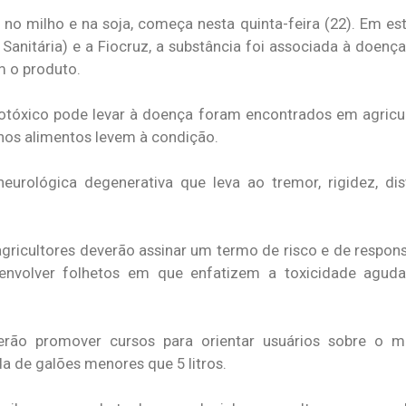
 no milho e na soja, começa nesta quinta-feira (22). Em e
 Sanitária) e a Fiocruz, a substância foi associada à doen
m o produto.
rotóxico pode levar à doença foram encontrados em agricu
nos alimentos levem à condição.
rológica degenerativa que leva ao tremor, rigidez, dist
, agricultores deverão assinar um termo de risco e de respon
nvolver folhetos em que enfatizem a toxicidade agud
rão promover cursos para orientar usuários sobre o 
 de galões menores que 5 litros.