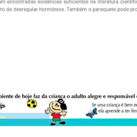
m encontradas evidências suficientes na literatura científi
uto de desregular hormônios. Também o paraquate pode p