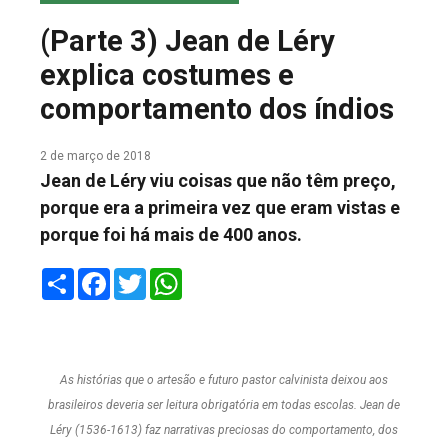
COLUNA DO MEIO
(Parte 3) Jean de Léry
FALE CONOSCO
explica costumes e
comportamento dos índios
2 de março de 2018
Jean de Léry viu coisas que não têm preço,
porque era a primeira vez que eram vistas e
porque foi há mais de 400 anos.
Share
Facebook
Twitter
WhatsApp
As histórias que o artesão e futuro pastor calvinista deixou aos
brasileiros deveria ser leitura obrigatória em todas escolas. Jean de
Léry (1536-1613) faz narrativas preciosas do comportamento, dos