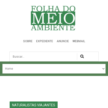
Folha do Meio Ambiente
SOBRE
EXPEDIENTE
ANUNCIE
WEBMAIL
Busca
NOSSA HISTÓRIA
ÚLTIMAS NOTÍCIAS
EDIÇÃO DO MÊS
EDIÇÕES ANTERIORES
NATURALISTAS VIAJANTES