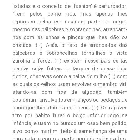
listadas e o conceito de ‘fashion’ é perturbador:
“Têm pelos como nós, mas apenas lhes
repontam pelos em qualquer parte do corpo,
mesmo nas pálpebras e sobrancelhas, arrancam-
nos com as unhas e pinças que lhes dão os
cristãos. (…) Aliás, o fato de arrancá-los das
pálpebras e sobrancelhas torna-lhes a vista
zarolha e feroz. (…) existem nesse país certas
plantas cujas folhas de largura de quase dois
dedos, côncavas como a palha de milho (…) com
as quais os velhos usam envolver o membro viril
atando-as com fios de algodão; também
costumam envolvê-los em lenços ou pedaços de
pano que lhes dão os europeus. (…) Os rapazes
têm por hábito furar o beiço inferior logo na
infância, e usam no buraco um osso bem polido,
alvo como marfim, feito à semelhança de uma
carrapeta; e como a parte pontuda sai para fora