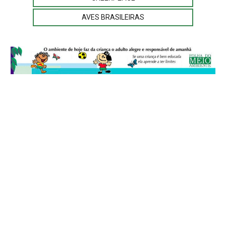
AVES BRASILEIRAS
© 2026
Folha do Meio Ambiente
é uma publicação da Folha do Meio
Ambiente Cultura Viva Editora Ltda
SRTV Sul, Quadra 701 Conjunto D, Bloco A, Sala 717 - CEP 70.340-000 -