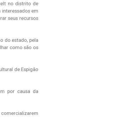
lt no distrito de
s interessados em
orar seus recursos
no do estado, pela
olhar como são os
ltural de Espigão
am por causa da
e comercializarem