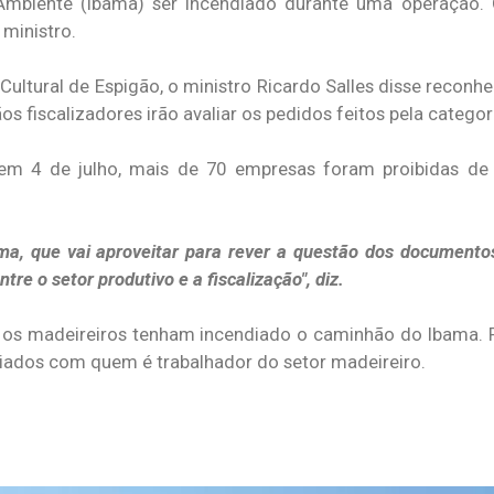
 Ambiente (Ibama) ser incendiado durante uma operação.
ministro.
ultural de Espigão, o ministro Ricardo Salles disse reconhe
 fiscalizadores irão avaliar os pedidos feitos pela categor
m 4 de julho, mais de 70 empresas foram proibidas de
ma, que vai aproveitar para rever a questão dos document
re o setor produtivo e a fiscalização", diz.
e os madeireiros tenham incendiado o caminhão do Ibama. P
iados com quem é trabalhador do setor madeireiro.