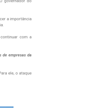
 O governador do
cer a importância
ia.
 continuar com a
os de empresas da
ara ele, o ataque