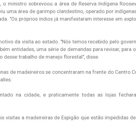
o ministro sobrevoou a área de Reserva Indígena Rooseve
 viu uma área de garimpo clandestino, operado por indígena
ada. "Os próprios índios já manifestaram interesse em expl
motivo da visita ao estado. "Nós temos recebido pelo gover
mbém entidades, uma série de demandas para revisar, para 
 desse trabalho de manejo florestal", disse.
zenas de madeireiros se concentraram na frente do Centro Cu
lles.
tado na cidade, e praticamente todas as lojas fechar
ais visitas a madeireiras de Espigão que estão impedidas d