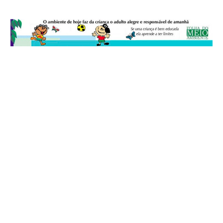
© 2026
Folha do Meio Ambiente
é uma publicação da Folha do Meio
Ambiente Cultura Viva Editora Ltda
SRTV Sul, Quadra 701 Conjunto D, Bloco A, Sala 717 - CEP 70.340-000 -
Asa Sul - Brasília/DF - Brasil.