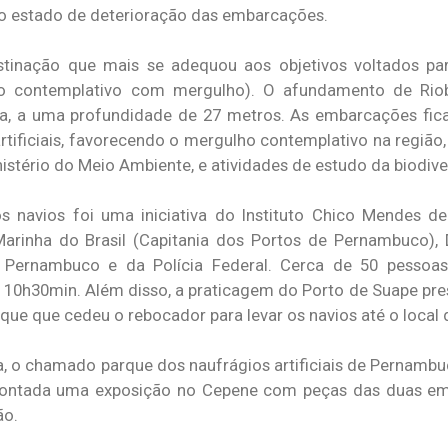
o estado de deterioração das embarcações.
tinação que mais se adequou aos objetivos voltados pa
smo contemplativo com mergulho). O afundamento de Rio
ta, a uma profundidade de 27 metros. As embarcações fic
 artificiais, favorecendo o mergulho contemplativo na regiã
istério do Meio Ambiente, e atividades de estudo da biodiv
 navios foi uma iniciativa do Instituto Chico Mendes d
arinha do Brasil (Capitania dos Portos de Pernambuco),
 Pernambuco e da Polícia Federal. Cerca de 50 pessoas
 10h30min. Além disso, a praticagem do Porto de Suape pre
ue que cedeu o rebocador para levar os navios até o local
 o chamado parque dos naufrágios artificiais de Pernambu
 montada uma exposição no Cepene com peças das duas 
ão.