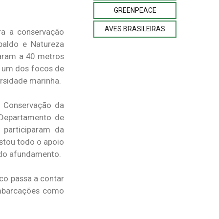
GREENPEACE
AVES BRASILEIRAS
ra a conservação
baldo e Natureza
aram a 40 metros
o, um dos focos de
ersidade marinha.
e Conservação da
 Departamento de
 participaram da
stou todo o apoio
 do afundamento.
co passa a contar
embarcações como