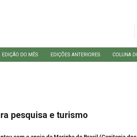
B
EDIÇÃO DO MÊS
EDIÇÕES ANTERIORES
COLUNA D
ra pesquisa e turismo
ontou com o apoio da Marinha do Brasil (Capitania dos