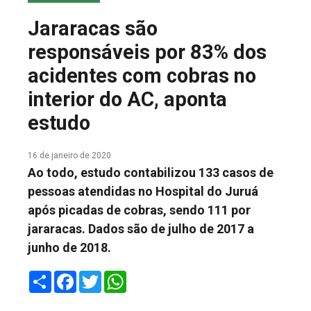
COLUNA DO MEIO
Jararacas são
FALE CONOSCO
responsáveis por 83% dos
acidentes com cobras no
interior do AC, aponta
estudo
16 de janeiro de 2020
Ao todo, estudo contabilizou 133 casos de
pessoas atendidas no Hospital do Juruá
após picadas de cobras, sendo 111 por
jararacas. Dados são de julho de 2017 a
junho de 2018.
Share
Facebook
Twitter
WhatsApp