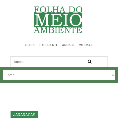
Folha do Meio Ambiente
SOBRE
EXPEDIENTE
ANUNCIE
WEBMAIL
Busca
NOSSA HISTÓRIA
ÚLTIMAS NOTÍCIAS
EDIÇÃO DO MÊS
EDIÇÕES ANTERIORES
JARARACAS