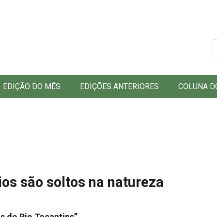
B
EDIÇÃO DO MÊS
EDIÇÕES ANTERIORES
COLUNA D
ios são soltos na natureza
os do Rio Tocantins”