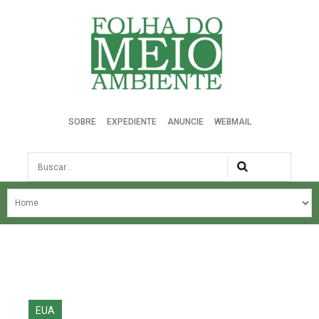
Folha do Meio Ambiente
SOBRE
EXPEDIENTE
ANUNCIE
WEBMAIL
Busca
NOSSA HISTÓRIA
ÚLTIMAS NOTÍCIAS
EDIÇÃO DO MÊS
EDIÇÕES ANTERIORES
EUA