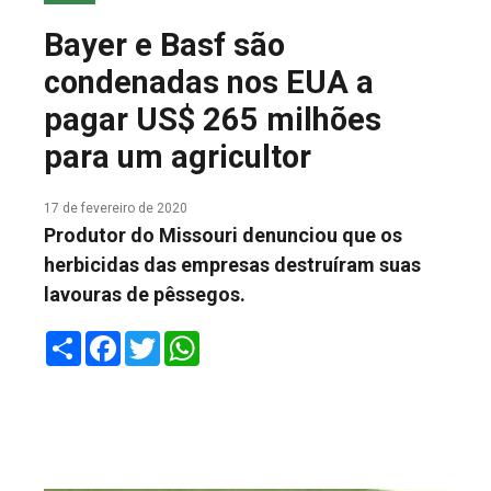
COLUNA DO MEIO
Bayer e Basf são
FALE CONOSCO
condenadas nos EUA a
pagar US$ 265 milhões
para um agricultor
17 de fevereiro de 2020
Produtor do Missouri denunciou que os
herbicidas das empresas destruíram suas
lavouras de pêssegos.
Share
Facebook
Twitter
WhatsApp