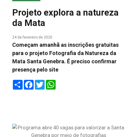
COLUNA DO MEIO
Projeto explora a natureza
FALE CONOSCO
da Mata
24 de fevereiro de 2020
Começam amanhã as inscrições gratuitas
para o projeto Fotografia da Natureza da
Mata Santa Genebra. É preciso confirmar
presença pelo site
Share
Facebook
Twitter
WhatsApp