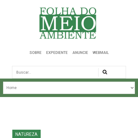
Folha do Meio Ambiente
SOBRE
EXPEDIENTE
ANUNCIE
WEBMAIL
Busca
NOSSA HISTÓRIA
ÚLTIMAS NOTÍCIAS
EDIÇÃO DO MÊS
EDIÇÕES ANTERIORES
NATUREZA