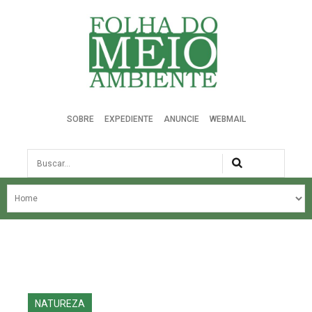
Folha do Meio Ambiente
SOBRE
EXPEDIENTE
ANUNCIE
WEBMAIL
Busca
NOSSA HISTÓRIA
ÚLTIMAS NOTÍCIAS
EDIÇÃO DO MÊS
EDIÇÕES ANTERIORES
NATUREZA