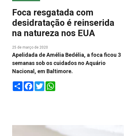
COLUNA DO MEIO
Foca resgatada com
FALE CONOSCO
desidratação é reinserida
na natureza nos EUA
25 de março de 2020
Apelidada de Amélia Bedélia, a foca ficou 3
semanas sob os cuidados no Aquário
Nacional, em Baltimore.
Share
Facebook
Twitter
WhatsApp