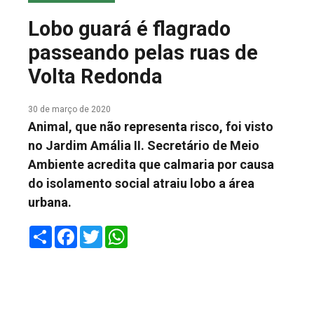
COLUNA DO MEIO
Lobo guará é flagrado
FALE CONOSCO
passeando pelas ruas de
Volta Redonda
30 de março de 2020
Animal, que não representa risco, foi visto
no Jardim Amália II. Secretário de Meio
Ambiente acredita que calmaria por causa
do isolamento social atraiu lobo a área
urbana.
Share
Facebook
Twitter
WhatsApp