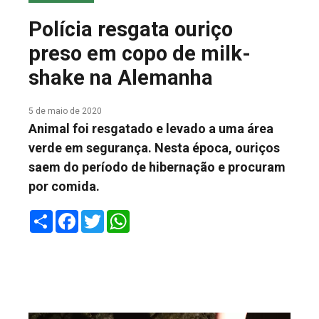
COLUNA DO MEIO
Polícia resgata ouriço
FALE CONOSCO
preso em copo de milk-
shake na Alemanha
5 de maio de 2020
Animal foi resgatado e levado a uma área
verde em segurança. Nesta época, ouriços
saem do período de hibernação e procuram
por comida.
Share
Facebook
Twitter
WhatsApp