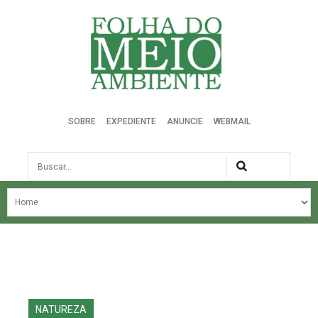
Folha do Meio Ambiente
SOBRE
EXPEDIENTE
ANUNCIE
WEBMAIL
Busca
NOSSA HISTÓRIA
ÚLTIMAS NOTÍCIAS
EDIÇÃO DO MÊS
EDIÇÕES ANTERIORES
NATUREZA