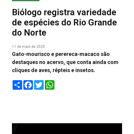
COLUNA DO MEIO
Biólogo registra variedade
FALE CONOSCO
de espécies do Rio Grande
do Norte
11 de maio de 2020
Gato-mourisco e perereca-macaco são
destaques no acervo, que conta ainda com
cliques de aves, répteis e insetos.
Share
Facebook
Twitter
WhatsApp