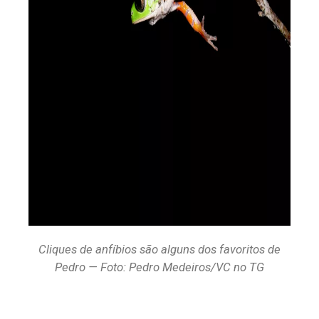
Cliques de anfíbios são alguns dos favoritos de
Pedro — Foto: Pedro Medeiros/VC no TG