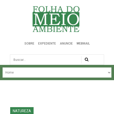
Folha do Meio Ambiente
SOBRE
EXPEDIENTE
ANUNCIE
WEBMAIL
Busca
NOSSA HISTÓRIA
ÚLTIMAS NOTÍCIAS
EDIÇÃO DO MÊS
EDIÇÕES ANTERIORES
NATUREZA