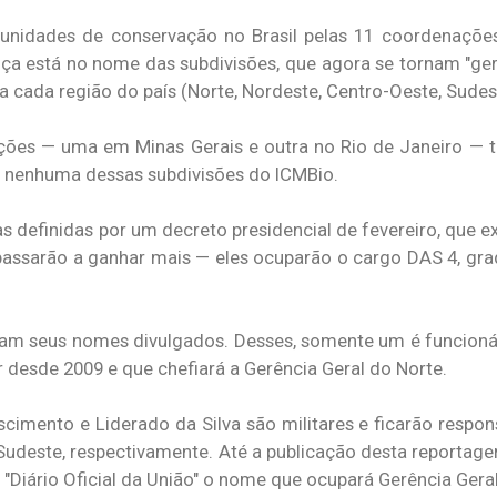
 unidades de conservação no Brasil pelas 11 coordenaçõe
 está no nome das subdivisões, que agora se tornam "gerê
 cada região do país (Norte, Nordeste, Centro-Oeste, Sudest
ções — uma em Minas Gerais e outra no Rio de Janeiro — 
va nenhuma dessas subdivisões do ICMBio.
das definidas por um decreto presidencial de fevereiro, que e
s passarão a ganhar mais — eles ocuparão o cargo DAS 4, g
eram seus nomes divulgados. Desses, somente um é funcionár
 desde 2009 e que chefiará a Gerência Geral do Norte.
imento e Liderado da Silva são militares e ficarão respons
Sudeste, respectivamente. Até a publicação desta reportagem
"Diário Oficial da União" o nome que ocupará Gerência Geral