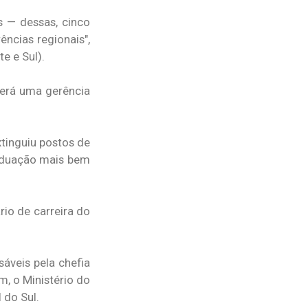
s — dessas, cinco
ncias regionais",
e e Sul).
terá uma gerência
xtinguiu postos de
raduação mais bem
io de carreira do
áveis pela chefia
, o Ministério do
 do Sul.