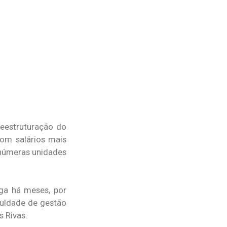
reestruturação do
com salários mais
inúmeras unidades
ga há meses, por
culdade de gestão
s Rivas.