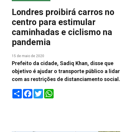
COLUNA DO MEIO
Londres proibirá carros no
FALE CONOSCO
centro para estimular
caminhadas e ciclismo na
pandemia
15 de maio de 2020
Prefeito da cidade, Sadiq Khan, disse que
objetivo é ajudar o transporte público a lidar
com as restrições de distanciamento social.
Share
Facebook
Twitter
WhatsApp