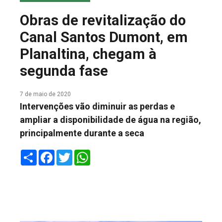
COLUNA DO MEIO
Obras de revitalização do
FALE CONOSCO
Canal Santos Dumont, em
Planaltina, chegam à
segunda fase
7 de maio de 2020
Intervenções vão diminuir as perdas e
ampliar a disponibilidade de água na região,
principalmente durante a seca
Share
Facebook
Twitter
WhatsApp