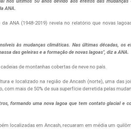
ial nos últimos 50 anos devido aos efeitos das mudanças 
 da ANA.
 da ANA (1948-2019) revela no relatório que novas lagoa
nsíveis às mudanças climáticas. Nas últimas décadas, os e
assa das geleiras e a formação de novas lagoas", diz a ANA.
 cadeias de montanhas cobertas de neve no país.
ltura e localizado na região de Ancash (norte), uma das jo
o, com mais de 50% de sua superfície derretida pelas mudan
ros, formando uma nova lagoa que tem contato glacial e con
mbém localizadas em Ancash, recuaram em média um quilôm