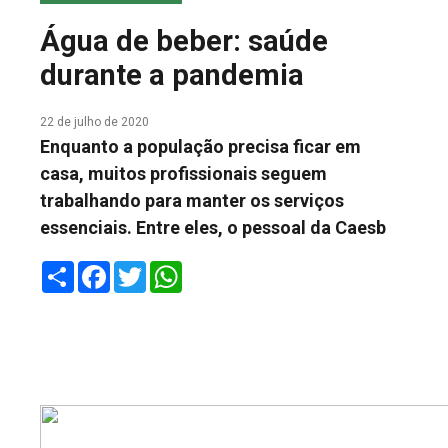
COLUNA DO MEIO
Água de beber: saúde
FALE CONOSCO
durante a pandemia
22 de julho de 2020
Enquanto a população precisa ficar em
casa, muitos profissionais seguem
trabalhando para manter os serviços
essenciais. Entre eles, o pessoal da Caesb
Share
Facebook
Twitter
WhatsApp