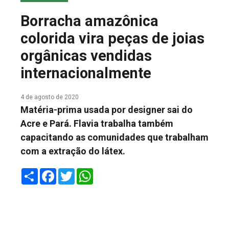
COLUNA DO MEIO
Borracha amazônica
FALE CONOSCO
colorida vira peças de joias
orgânicas vendidas
internacionalmente
4 de agosto de 2020
Matéria-prima usada por designer sai do
Acre e Pará. Flavia trabalha também
capacitando as comunidades que trabalham
com a extração do látex.
Share
Facebook
Twitter
WhatsApp