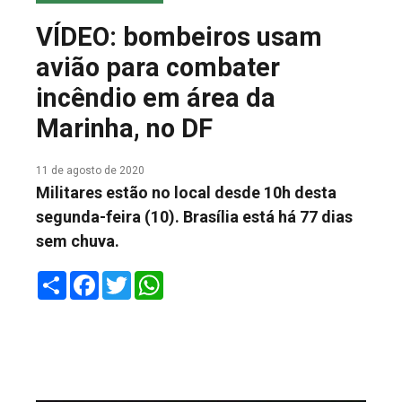
COLUNA DO MEIO
VÍDEO: bombeiros usam
FALE CONOSCO
avião para combater
incêndio em área da
Marinha, no DF
11 de agosto de 2020
Militares estão no local desde 10h desta
segunda-feira (10). Brasília está há 77 dias
sem chuva.
Share
Facebook
Twitter
WhatsApp