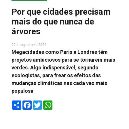
COLUNA DO MEIO
Por que cidades precisam
FALE CONOSCO
mais do que nunca de
árvores
22 de agosto de 2020
Megacidades como Paris e Londres têm
projetos ambiciosos para se tornarem mais
verdes. Algo indispensável, segundo
ecologistas, para frear os efeitos das
mudanças climáticas nas cada vez mais
populosa
Share
Facebook
Twitter
WhatsApp