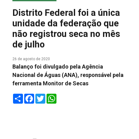
COLUNA DO MEIO
Distrito Federal foi a única
FALE CONOSCO
unidade da federação que
não registrou seca no mês
de julho
26 de agosto de 2020
Balanço foi divulgado pela Agência
Nacional de Águas (ANA), responsável pela
ferramenta Monitor de Secas
Share
Facebook
Twitter
WhatsApp