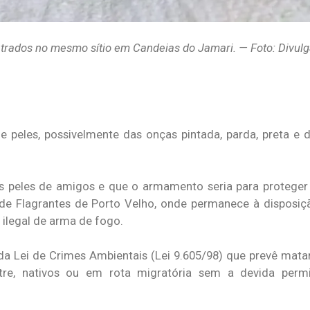
ados no mesmo sítio em Candeias do Jamari. — Foto: Divulga
peles, possivelmente das onças pintada, parda, preta e 
 peles de amigos e que o armamento seria para proteger 
 de Flagrantes de Porto Velho, onde permanece à disposiçã
 ilegal de arma de fogo.
a Lei de Crimes Ambientais (Lei 9.605/98) que prevê matar,
estre, nativos ou em rota migratória sem a devida permi