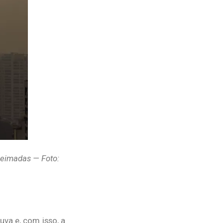
ueimadas — Foto:
va e, com isso, a