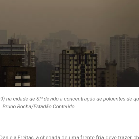
) na cidade de SP devido a concentração de poluentes de q
Bruno Rocha/Estadão Conteúdo
niela Freitas, a chegada de uma frente fria deve trazer chu