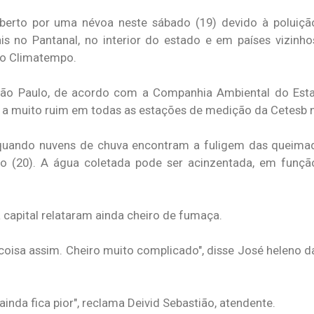
berto por uma névoa neste sábado (19) devido à poluiçã
s no Pantanal, no interior do estado e em países vizinho
do Climatempo.
São Paulo, de acordo com a Companhia Ambiental do Est
 a muito ruim em todas as estações de medição da Cetesb na
quando nuvens de chuva encontram a fuligem das queimad
go (20). A água coletada pode ser acinzentada, em funç
capital relataram ainda cheiro de fumaça.
 coisa assim. Cheiro muito complicado", disse José heleno da
ainda fica pior", reclama Deivid Sebastião, atendente.