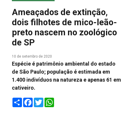
COLUNA DO MEIO
Ameaçados de extinção,
FALE CONOSCO
dois filhotes de mico-leão-
preto nascem no zoológico
de SP
10 de setembro de 2020
Espécie é patrimônio ambiental do estado
de São Paulo; população é estimada em
1.400 indivíduos na natureza e apenas 61 em
cativeiro.
Share
Facebook
Twitter
WhatsApp