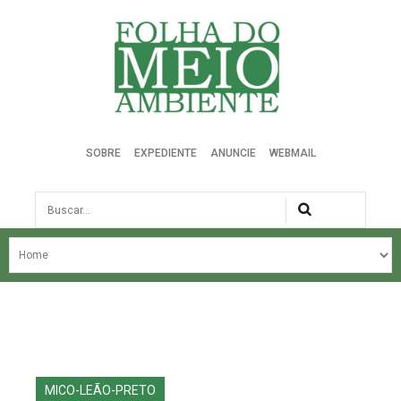
Folha do Meio Ambiente
SOBRE
EXPEDIENTE
ANUNCIE
WEBMAIL
Busca
NOSSA HISTÓRIA
ÚLTIMAS NOTÍCIAS
EDIÇÃO DO MÊS
EDIÇÕES ANTERIORES
MICO-LEÃO-PRETO