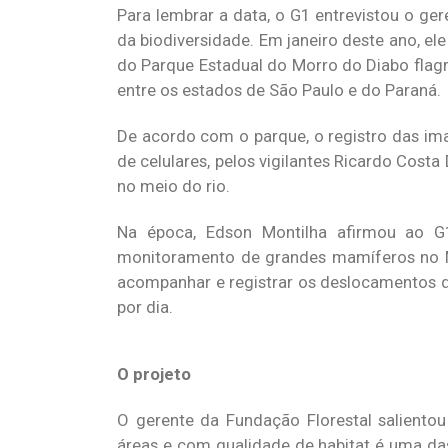
Para lembrar a data, o G1 entrevistou o ge
da biodiversidade. Em janeiro deste ano, e
do Parque Estadual do Morro do Diabo flag
entre os estados de São Paulo e do Paraná.
De acordo com o parque, o registro das ima
de celulares, pelos vigilantes Ricardo Cos
no meio do rio.
Na época, Edson Montilha afirmou ao G1
monitoramento de grandes mamíferos no Mo
acompanhar e registrar os deslocamentos d
por dia.
O projeto
O gerente da Fundação Florestal saliento
áreas e com qualidade de habitat é uma da