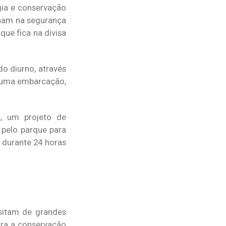
gia e conservação
lham na segurança
ue fica na divisa
o diurno, através
m uma embarcação,
s, um projeto de
pelo parque para
 durante 24 horas
sitam de grandes
ara a conservação