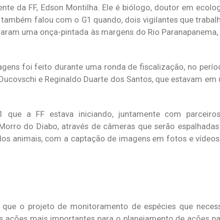
rente da FF, Edson Montilha. Ele é biólogo, doutor em ecolo
le também falou com o G1 quando, dois vigilantes que traba
raram uma onça-pintada às margens do Rio Paranapanema, q
gens foi feito durante uma ronda de fiscalização, no períod
ta Ducovschi e Reginaldo Duarte dos Santos, que estavam e
 que a FF estava iniciando, juntamente com parceiro
rro do Diabo, através de câmeras que serão espalhadas 
os animais, com a captação de imagens em fotos e vídeos
u que o projeto de monitoramento de espécies que neces
s ações mais importantes para o planejamento de ações p