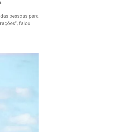
a.
 das pessoas para
ações”, falou.