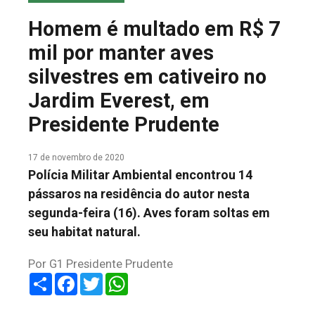
COLUNA DO MEIO
Homem é multado em R$ 7
FALE CONOSCO
mil por manter aves
silvestres em cativeiro no
Jardim Everest, em
Presidente Prudente
17 de novembro de 2020
Polícia Militar Ambiental encontrou 14
pássaros na residência do autor nesta
segunda-feira (16). Aves foram soltas em
seu habitat natural.
Por G1 Presidente Prudente
Share
Facebook
Twitter
WhatsApp