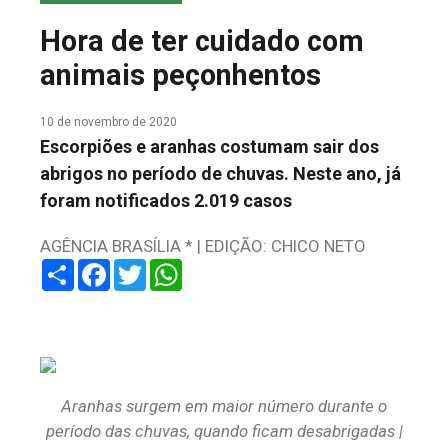
COLUNA DO MEIO
Hora de ter cuidado com
FALE CONOSCO
animais peçonhentos
10 de novembro de 2020
Escorpiões e aranhas costumam sair dos
abrigos no período de chuvas. Neste ano, já
foram notificados 2.019 casos
AGÊNCIA BRASÍLIA * | EDIÇÃO: CHICO NETO
Share
Facebook
Twitter
WhatsApp
Aranhas surgem em maior número durante o
período das chuvas, quando ficam desabrigadas |