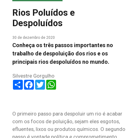
COLUNA DO MEIO
Rios Poluídos e
FALE CONOSCO
Despoluídos
30 de dezembro de 2020
Conheça os três passos importantes no
trabalho de despoluição dos rios e os
principais rios despoluídos no mundo.
Silvestre Gorgulho
Share
Facebook
Twitter
WhatsApp
O primeiro passo para despoluir um rio é acabar
com os focos de poluição, sejam eles esgotos,
efluentes, lixos ou produtos químicos. O segundo
passo é vontade política e comprometimento