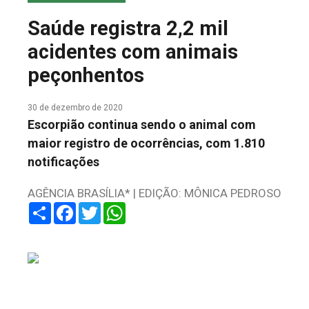
COLUNA DO MEIO
Saúde registra 2,2 mil
FALE CONOSCO
acidentes com animais
peçonhentos
30 de dezembro de 2020
Escorpião continua sendo o animal com
maior registro de ocorrências, com 1.810
notificações
AGÊNCIA BRASÍLIA* | EDIÇÃO: MÔNICA PEDROSO
Share
Facebook
Twitter
WhatsApp