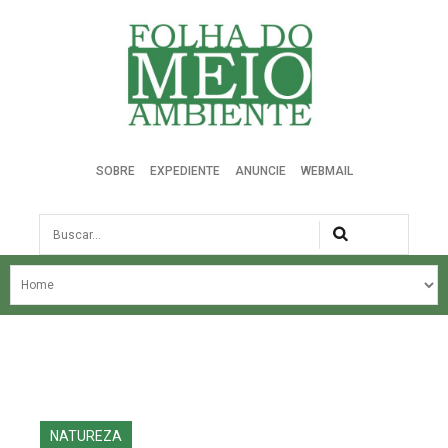
Folha do Meio Ambiente
SOBRE
EXPEDIENTE
ANUNCIE
WEBMAIL
Busca
NOSSA HISTÓRIA
ÚLTIMAS NOTÍCIAS
EDIÇÃO DO MÊS
EDIÇÕES ANTERIORES
NATUREZA