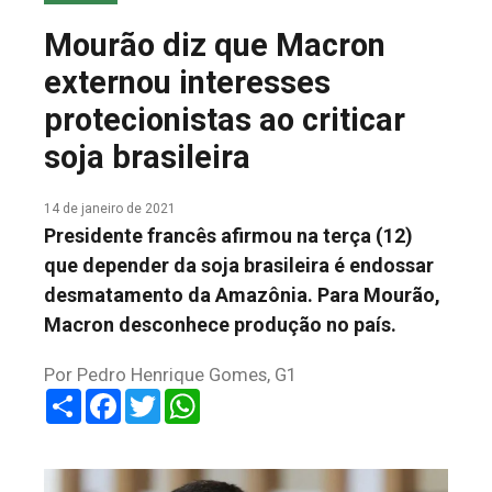
COLUNA DO MEIO
Mourão diz que Macron
FALE CONOSCO
externou interesses
protecionistas ao criticar
soja brasileira
14 de janeiro de 2021
Presidente francês afirmou na terça (12)
que depender da soja brasileira é endossar
desmatamento da Amazônia. Para Mourão,
Macron desconhece produção no país.
Por Pedro Henrique Gomes, G1
Share
Facebook
Twitter
WhatsApp