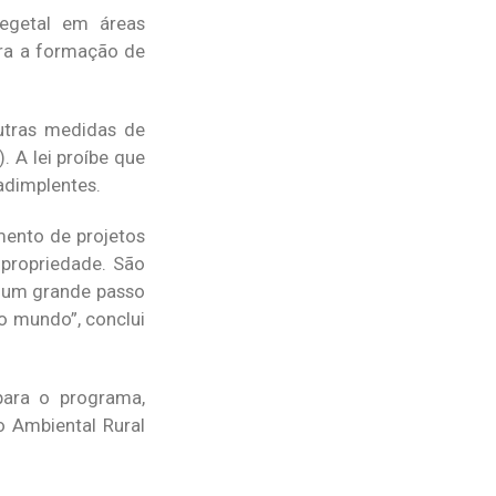
egetal em áreas
ara a formação de
utras medidas de
 A lei proíbe que
adimplentes.
mento de projetos
 propriedade. São
É um grande passo
 o mundo”, conclui
para o programa,
o Ambiental Rural