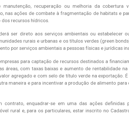
manutenção, recuperação ou melhoria da cobertura v
ção, nas ações de combate à fragmentação de habitats e p
 dos recursos hídricos.
erá ser direto aos serviços ambientais ou estabelecer o
nidades rurais e urbanas e os títulos verdes (green bonds).
to por serviços ambientais a pessoas físicas e jurídicas in
 empresas para captação de recursos destinados a financia
s áreas, com taxas baixas e aumento de rentabilidade na
 valor agregado e com selo de título verde na exportação. 
outra maneira e para incentivar a produção de alimento para
 um contrato, enquadrar-se em uma das ações definidas 
l rural e, para os particulares, estar inscrito no Cadastr