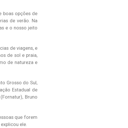
e boas opções de
rias de verão. Na
s e o nosso jeito
ias de viagens, e
s de sol e praia,
smo de natureza e
to Grosso do Sul,
dação Estadual de
(Fornatur), Bruno
pessoas que forem
explicou ele.