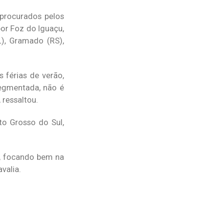
procurados pelos
or Foz do Iguaçu,
L), Gramado (RS),
 férias de verão,
egmentada, não é
 ressaltou.
to Grosso do Sul,
m, focando bem na
valia.