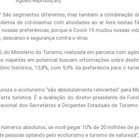
Águas/Reprodução)
o? São segmentos diferentes, mas também a combinação d
ndemia de coronavírus com atividades ao ar livre nestas fé
 nossas preferências, porque a Covid-19 mudou nossas vida
o, descanso e segurança contra o vírus.
 do Ministério do Turismo, realizada em parceria com agênc
s viajantes em potencial buscam informações sobre destino
mônio histórico, 13,8%, com 9,9% da preferência para o turi
ureza e ecoturismo “são absolutamente relevantes” para Ma
rta turística. É a avaliação do diretor-presidente da Fun
cional dos Secretários e Dirigentes Estaduais de Turismo 
 números absolutos, se você pegar 10% de 20 milhões de 
 de pessoas optando pelo ecoturismo e turismo de natureza”, 