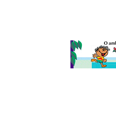
© 2026
Folha do Meio Ambiente
é uma publicação da Folha do M
Ltda