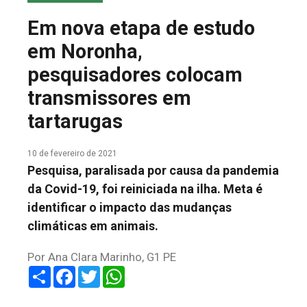
COLUNA DO MEIO
Em nova etapa de estudo
FALE CONOSCO
em Noronha,
pesquisadores colocam
transmissores em
tartarugas
10 de fevereiro de 2021
Pesquisa, paralisada por causa da pandemia
da Covid-19, foi reiniciada na ilha. Meta é
identificar o impacto das mudanças
climáticas em animais.
Por Ana Clara Marinho, G1 PE
Share
Facebook
Twitter
WhatsApp