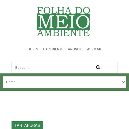
Folha do Meio Ambiente
SOBRE
EXPEDIENTE
ANUNCIE
WEBMAIL
Busca
NOSSA HISTÓRIA
ÚLTIMAS NOTÍCIAS
EDIÇÃO DO MÊS
EDIÇÕES ANTERIORES
TARTARUGAS