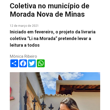
Coletiva no município de
COLUNA DO MEIO
Morada Nova de Minas
FALE CONOSCO
12 de março de 2021
Iniciado em fevereiro, o projeto da livraria
coletiva “Li na Morada” pretende levar a
leitura a todos
Mônica Ribeiro
Share
Facebook
Twitter
WhatsApp