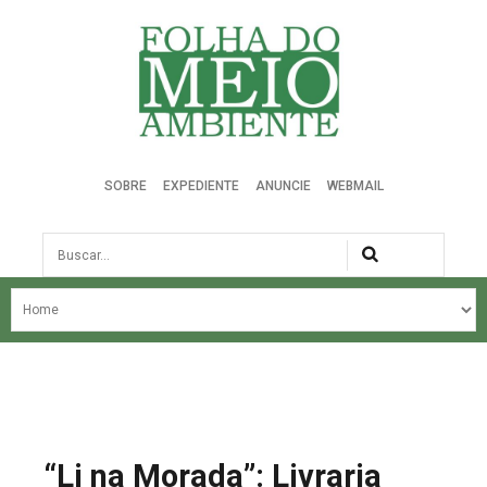
Folha do Meio Ambiente
SOBRE
EXPEDIENTE
ANUNCIE
WEBMAIL
Busca
NOSSA HISTÓRIA
ÚLTIMAS NOTÍCIAS
EDIÇÃO DO MÊS
EDIÇÕES ANTERIORES
“Li na Morada”: Livraria