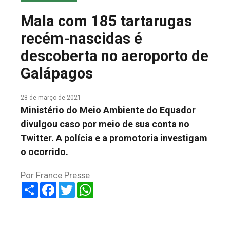
COLUNA DO MEIO
Mala com 185 tartarugas
FALE CONOSCO
recém-nascidas é
descoberta no aeroporto de
Galápagos
28 de março de 2021
Ministério do Meio Ambiente do Equador
divulgou caso por meio de sua conta no
Twitter. A polícia e a promotoria investigam
o ocorrido.
Por France Presse
Share
Facebook
Twitter
WhatsApp