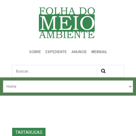
Folha do Meio Ambiente
SOBRE
EXPEDIENTE
ANUNCIE
WEBMAIL
Busca
NOSSA HISTÓRIA
ÚLTIMAS NOTÍCIAS
EDIÇÃO DO MÊS
EDIÇÕES ANTERIORES
TARTARUGAS