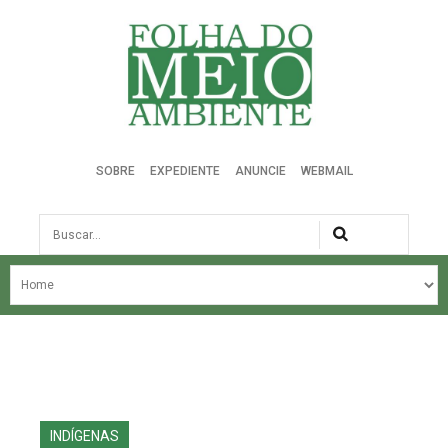
Folha do Meio Ambiente
SOBRE
EXPEDIENTE
ANUNCIE
WEBMAIL
Busca
NOSSA HISTÓRIA
ÚLTIMAS NOTÍCIAS
EDIÇÃO DO MÊS
EDIÇÕES ANTERIORES
INDÍGENAS