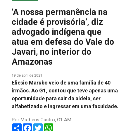
COLUNA DO MEIO
‘A nossa permanência na
FALE CONOSCO
cidade é provisória’, diz
advogado indígena que
atua em defesa do Vale do
Javari, no interior do
Amazonas
19 de abril de 2021
Eliesio Marubo veio de uma família de 40
irmãos. Ao G1, contou que teve apenas uma
oportunidade para sair da aldeia, ser
alfabetizado e ingressar em uma faculdade.
Por Matheus Castro, G1 AM
Share
Facebook
Twitter
WhatsApp